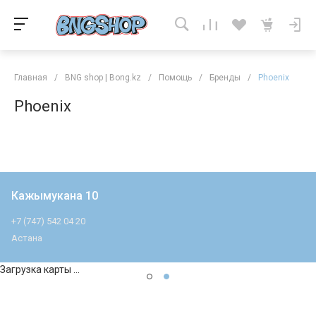
Главная
/
BNG shop | Bong.kz
/
Помощь
/
Бренды
/
Phoenix
Phoenix
Кажымукана 10
+7 (747) 542 04 20
Астана
Загрузка карты ...