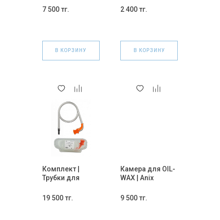
Мундштук)
7 500 тг.
2 400 тг.
В КОРЗИНУ
В КОРЗИНУ
Комплект |
Камера для OIL-
Трубки для
WAX | Anix
вапорайзера
Aquarium 510. 1
Volcano Hybrid.
шт
19 500 тг.
9 500 тг.