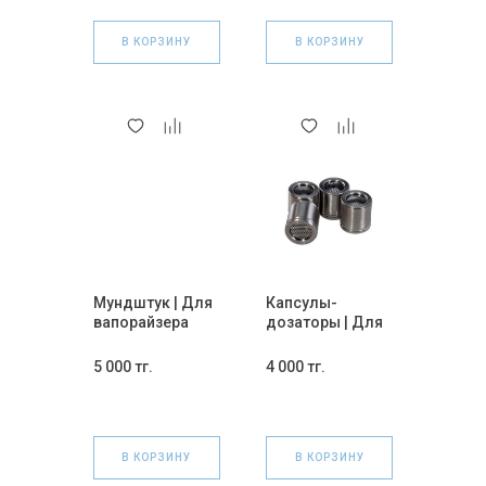
В КОРЗИНУ
В КОРЗИНУ
Мундштук | Для
Капсулы-
вапорайзера
дозаторы | Для
Yocan Hit.
вапорайзера
Fenix ​​Mini 1 шт.
5 000 тг.
4 000 тг.
В КОРЗИНУ
В КОРЗИНУ