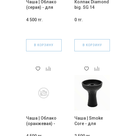
Чаша | Облако
Колпак Diamond
(серая) - для
big. SG 14
кальяна.
4 500 тг.
0 тг.
В КОРЗИНУ
В КОРЗИНУ
Чаша | Облако
Чаша | Smoke
(оранжевая) -
Core - для
для кальяна.
кальяна
(силиконовая).
4 500 тг.
2 500 тг.