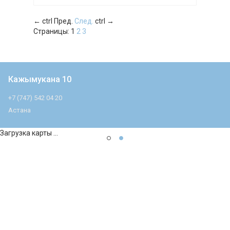
←
ctrl
Пред.
След.
ctrl
→
Страницы:
1
2
3
Кажымукана 10
+7 (747) 542 04 20
Астана
Загрузка карты ...