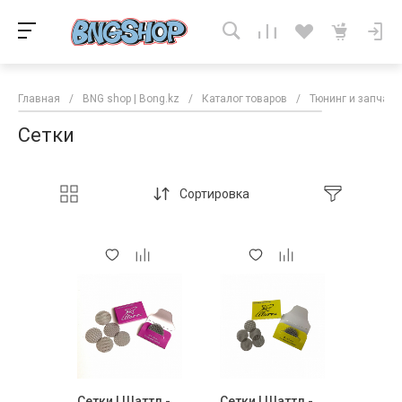
Главная
/
BNG shop | Bong.kz
/
Каталог товаров
/
Тюнинг и запчаст
Сетки
Сортировка
Сетки | Шаттл -
Сетки | Шаттл -