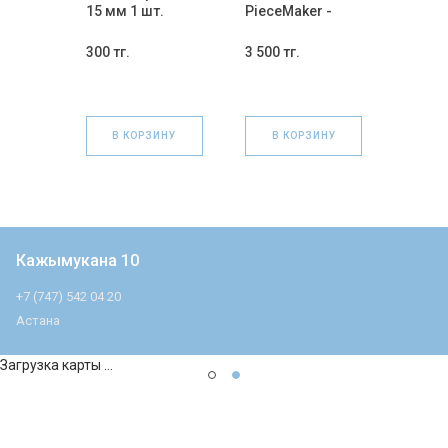
15 мм 1 шт.
PieceMaker -
стеклянные Ø 23
мм 1 шт.
300 тг.
3 500 тг.
В КОРЗИНУ
В КОРЗИНУ
Кажымукана 10
+7 (747) 542 04 20
Астана
Загрузка карты ...