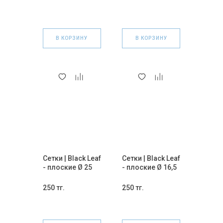
В КОРЗИНУ
В КОРЗИНУ
Сетки | Black Leaf
Сетки | Black Leaf
- плоские Ø 25
- плоские Ø 16,5
мм 5 шт
мм 5 шт
(ЗЕЛЕНЫЕ)
(РОЗОВЫЕ)
250 тг.
250 тг.