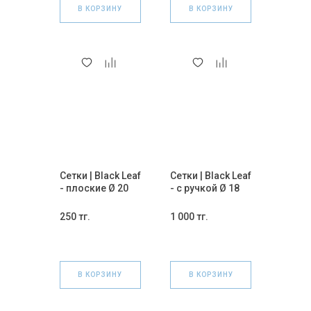
В КОРЗИНУ
В КОРЗИНУ
Сетки | Black Leaf
Сетки | Black Leaf
- плоские Ø 20
- с ручкой Ø 18
мм 5 шт
мм 3 шт
(КРАСНЫЕ)
(ЗЕЛЕНЫЕ)
250 тг.
1 000 тг.
В КОРЗИНУ
В КОРЗИНУ