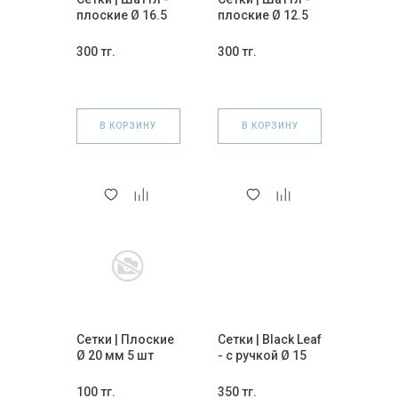
плоские Ø 16.5
плоские Ø 12.5
мм 5 шт
мм 5 шт
(РОЗОВЫЕ)
(ЖЁЛТЫЕ)
300 тг.
300 тг.
В КОРЗИНУ
В КОРЗИНУ
Сетки | Плоские
Сетки | Black Leaf
Ø 20 мм 5 шт
- с ручкой Ø 15
мм 1 шт
100 тг.
350 тг.