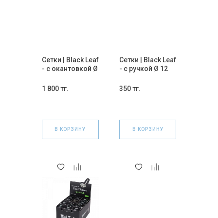
Сетки | Black Leaf
Сетки | Black Leaf
- с окантовкой Ø
- с ручкой Ø 12
15 мм 5 шт
мм 1 шт
(СИНИЕ)
1 800 тг.
350 тг.
В КОРЗИНУ
В КОРЗИНУ