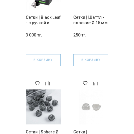
Сетки | Black Leaf
Сетки | Шаттл -
- с ручкой и
плоские Ø 15 мм
окантовкой Ø 20
5 шт (СИНИЕ)
мм 3 шт
3 000 тг.
250 тг.
(ЗЕЛЕНЫЕ)
В КОРЗИНУ
В КОРЗИНУ
Сетки | Sphere Ø
Сетки |