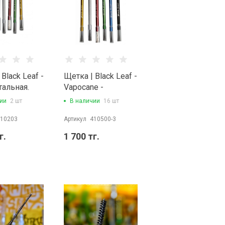
Black Leaf -
Щетка | Black Leaf -
cтальная.
Vapocane -
Cтальная.
ии
2 шт
В наличии
16 шт
10203
Артикул
410500-3
г.
1 700 тг.