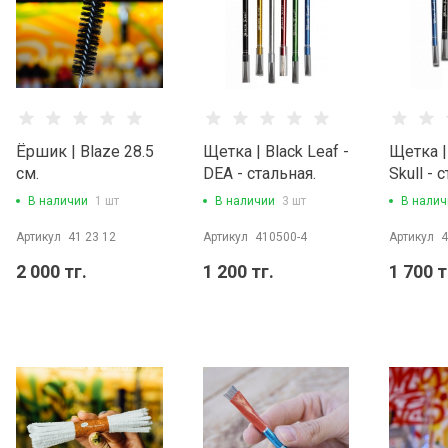
Ёршик | Blaze 28.5
Щетка | Black Leaf -
Щетка | 
см.
DEA - cтальная.
Skull - 
В наличии
1 шт
В наличии
3 шт
В налич
Артикул
41 23 12
Артикул
410500-4
Артикул
4
2 000 тг.
1 200 тг.
1 700 т