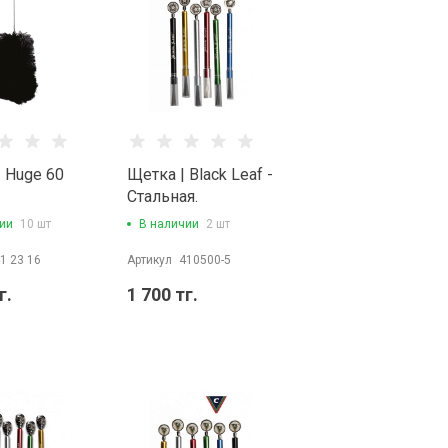
 Huge 60
Щетка | Black Leaf -
Cтальная.
ии
10 шт
В наличии
2 шт
1 23 16
Артикул
410500-5
г.
1 700 тг.