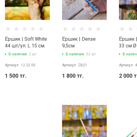
Ёршик | Soft White
Ёршик | Dense
Ёршик |
44 шт/уп. L 15 см.
9,5см
33 см Ø
В наличии
2 шт
В наличии
52 шт
В налич
Артикул
12 22 05
Артикул
ZB21
Артикул
4
1 500 тг.
1 800 тг.
2 000 т