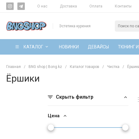
О нас
Доставка
Оплата
Контакты
Эстетика курения
КАТАЛОГ
НОВИНКИ
ДЕВАЙСЫ
ТЮНИНГ И
Главная
/
BNG shop | Bong.kz
/
Каталог товаров
/
Чистка
/
Ёршик
Ёршики
Скрыть фильтр
Цена