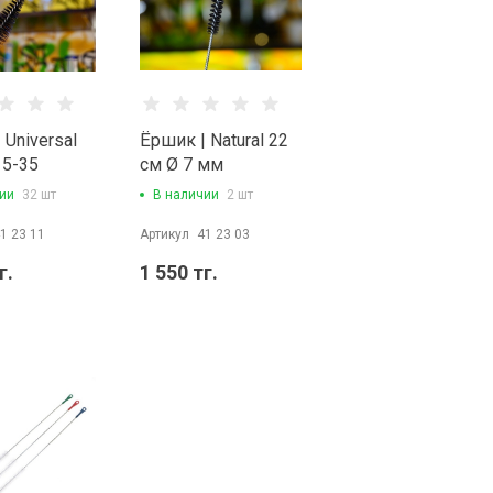
 Universal
Ёршик | Natural 22
 5-35
см Ø 7 мм
ии
32 шт
В наличии
2 шт
1 23 11
Артикул
41 23 03
г.
1 550 тг.