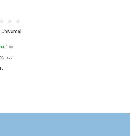
 Universal
ии
1 шт
951965
г.