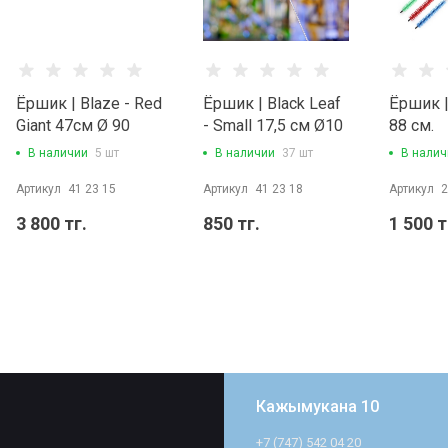
Ёршик | Blaze - Red
Ёршик | Black Leaf
Ёршик |
Giant 47см Ø 90
- Small 17,5 см Ø10
88 см.
В наличии
5 шт
В наличии
37 шт
В налич
Артикул
41 23 15
Артикул
41 23 18
Артикул
2
3 800 тг.
850 тг.
1 500 т
Кажымукана 10
+7 (747) 542 04 20