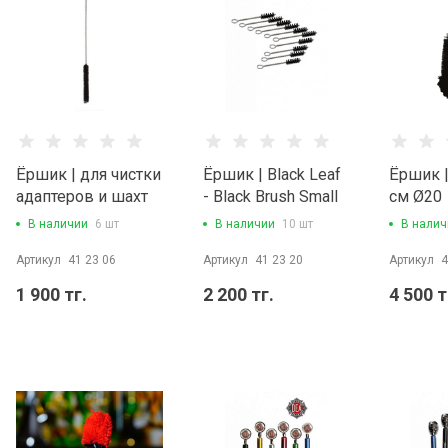
Ёршик | для чистки
Ёршик | Black Leaf
Ёршик |
адаптеров и шахт
- Black Brush Small
см Ø20
H: 54 см Ø: 11 мм
L 9,5 см. Ø 1 см
В наличии
6 шт
В наличии
10 шт
В налич
Артикул
41 23 06
Артикул
41 23 20
Артикул
4
1 900 тг.
2 200 тг.
4 500 т