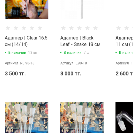
Адаптер | Clear 16.5
Адаптер | Black
Адаптер
см (14/14)
Leaf - Snake 18 см
11 см (
(14/14)
В наличии
13 шт
В наличии
7 шт
В налич
Артикул
NL 90-16
Артикул
E90-18
Артикул
1
3 500 тг.
3 000 тг.
2 600 т