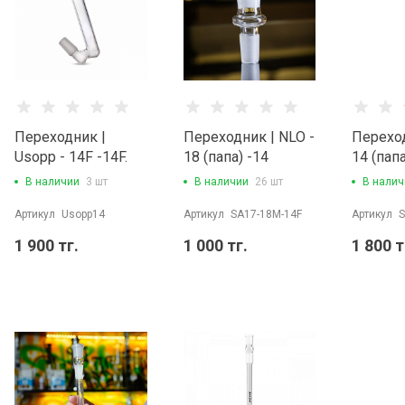
Переходник |
Переходник | NLO -
Переход
Usopp - 14F -14F.
18 (папа) -14
14 (папа
(мама)
(мама)
В наличии
3 шт
В наличии
26 шт
В налич
Артикул
Usopp14
Артикул
SA17-18M-14F
Артикул
S
1 900 тг.
1 000 тг.
1 800 т