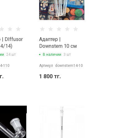
 | DIffusor
Адаптер |
14/14)
Downstem 10 см
(14/14)
ии
24 шт
В наличии
3 шт
4-110
Артикул
downstem14-10
г.
1 800 тг.