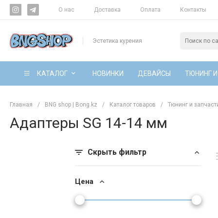
О нас
Доставка
Оплата
Контакты
Эстетика курения
КАТАЛОГ
НОВИНКИ
ДЕВАЙСЫ
ТЮНИНГ И
Главная
/
BNG shop | Bong.kz
/
Каталог товаров
/
Тюнинг и запчаст
Адаптеры SG 14-14 мм
Скрыть фильтр
Цена