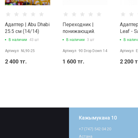
Адаптер | Abu Dhabi
Переходник |
Адаптер
25.5 см (14/14)
понижающий.
Leaf - S
Укороченный SG
(14/14)
В наличии
43 шт
В наличии
3 шт
В налич
14-14
Артикул
NL90-25
Артикул
90 Drop Down 14
Артикул
E
2 400 тг.
1 600 тг.
2 200 т
Кажымукана 10
+7 (747) 542 04 20
Астана