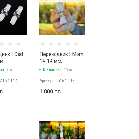
ник | Dad
Переходник | Mom
м.
14-14 мм.
ии
8 шт
В наличии
13 шт
A15-14-14
Артикул
sa16-14-14
г.
1 000 тг.