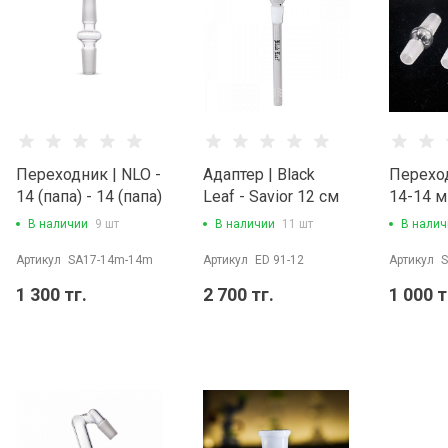
Переходник | NLO -
Адаптер | Black
Переход
14 (папа) - 14 (папа)
Leaf - Savior 12 см
14-14 м
(14/14)
В наличии
9 шт
В наличии
11 шт
В налич
Артикул
SA17-14m-14m
Артикул
ED 91-12
Артикул
S
1 300 тг.
2 700 тг.
1 000 т