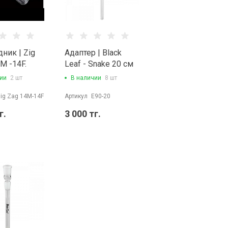
ник | Zig
Адаптер | Black
4M -14F.
Leaf - Snake 20 см
(14/14)
ии
2 шт
В наличии
8 шт
ig Zag 14M-14F
Артикул
E90-20
г.
3 000 тг.