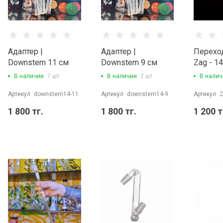
Адаптер |
Адаптер |
Переход
Downstem 11 см
Downstem 9 см
Zag - 1
(14/14)
(14/14)
В наличии
7 шт
В наличии
2 шт
В налич
Артикул
downstem14-11
Артикул
downstem14-9
Артикул
Z
1 800 тг.
1 800 тг.
1 200 т