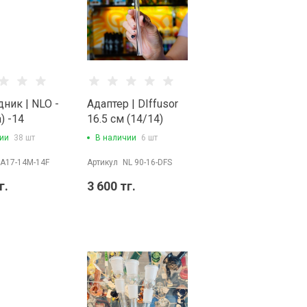
ник | NLO -
Адаптер | DIffusor
) -14
16.5 см (14/14)
ии
38 шт
В наличии
6 шт
A17-14M-14F
Артикул
NL 90-16-DFS
г.
3 600 тг.