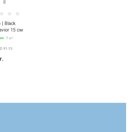
 | Black
avior 15 см
ии
9 шт
D 91-15
г.