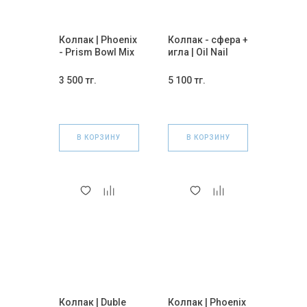
Колпак | Phoenix
Колпак - сфера +
- Prism Bowl Mix
игла | Oil Nail
14 мм.
Tube SG 14 мм.
3 500 тг.
5 100 тг.
В КОРЗИНУ
В КОРЗИНУ
Колпак | Duble
Колпак | Phoenix