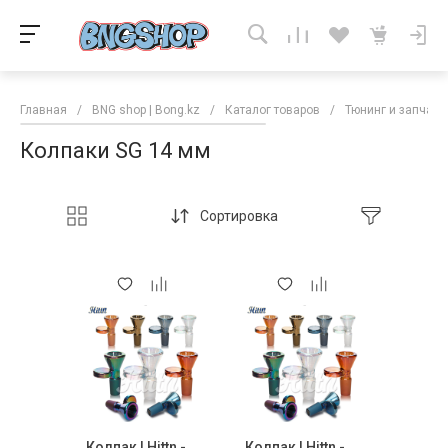
Главная
/
BNG shop | Bong.kz
/
Каталог товаров
/
Тюнинг и запчаст
Колпаки SG 14 мм
Сортировка
Колпак | Hittn -
Колпак | Hittn -