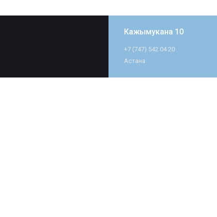
Кажымукана 10
+7 (747) 542 04 20
Астана