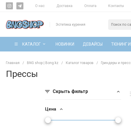
О нас
Доставка
Оплата
Контакты
Эстетика курения
КАТАЛОГ
НОВИНКИ
ДЕВАЙСЫ
ТЮНИНГ И
Главная
/
BNG shop | Bong.kz
/
Каталог товаров
/
Гриндеры и прес
Прессы
Скрыть фильтр
Цена