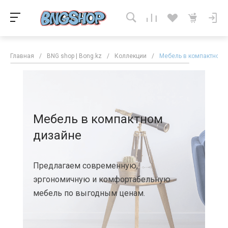
Главная
/
BNG shop | Bong.kz
/
Коллекции
/
Мебель в компактном 
Мебель в компактном
дизайне
Предлагаем современную,
эргономичную и комфортабельную
мебель по выгодным ценам.