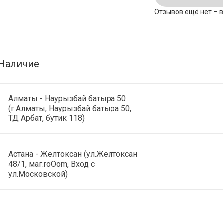
Отзывов ещё нет – 
Наличие
Алматы - Наурызбай батыра 50
(г.Алматы, Наурызбай батыра 50,
ТД Арбат, бутик 118)
Астана - Желтоксан (ул.Желтоксан
48/1, маг.roOom, Вход с
ул.Московской)