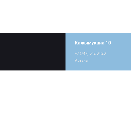
Кажымукана 10
+7 (747) 542 04 20
Астана