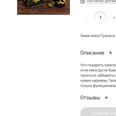
Рассчитать достав
-
+
Зажигалка | Граната 
Описание
Что подарить курил
огня никогда не быв
теряться, забывать
чужие карманы. Газо
только функциональн
Отзывы
Оставить от