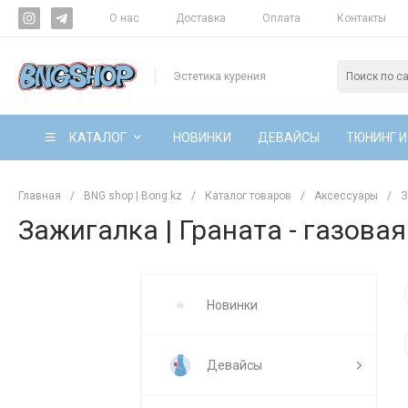
О нас
Доставка
Оплата
Контакты
Эстетика курения
КАТАЛОГ
НОВИНКИ
ДЕВАЙСЫ
ТЮНИНГ И
Главная
/
BNG shop | Bong.kz
/
Каталог товаров
/
Аксессуары
/
З
Зажигалка | Граната - газовая
Новинки
Девайсы