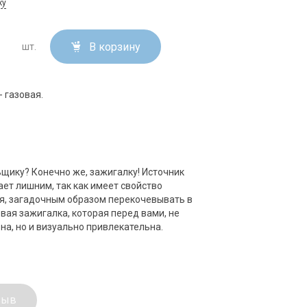
ку
В корзину
шт.
- газовая.
ьщику? Конечно же, зажигалку! Источник
ает лишним, так как имеет свойство
ся, загадочным образом перекочевывать в
вая зажигалка, которая перед вами, не
а, но и визуально привлекательна.
зыв