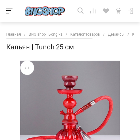
Главная
/
BNG shop | Bong.kz
/
Каталог товаров
/
Девайсы
/
Кал
Кальян | Tunch 25 см.