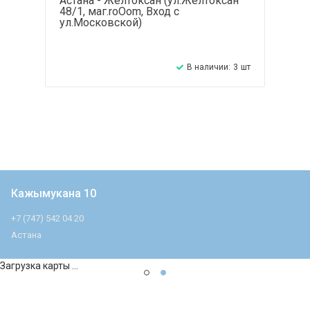
Астана - Желтоксан (ул.Желтоксан
48/1, маг.roOom, Вход с
ул.Московской)
В наличии:
3
шт
Кажымукана 10
+7 (747) 542 04 20
Астана
Загрузка карты ...