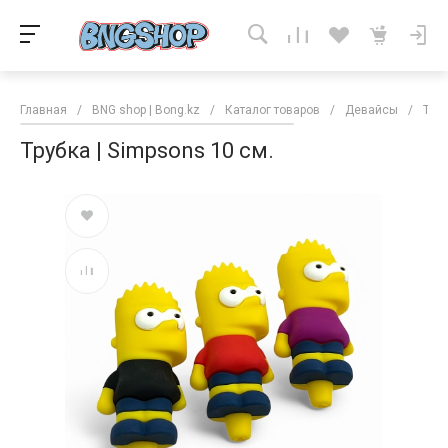
Главная
/
BNG shop | Bong.kz
/
Каталог товаров
/
Девайсы
/
Тру
Трубка | Simpsons 10 см.