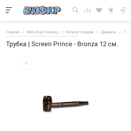
Главная
/
BNG shop | Bong.kz
/
Каталог товаров
/
Девайсы
/
Тру
Трубка | Screen Prince - Bronza 12 см.