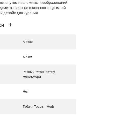
есть путём несложных преобразований
едмета, никак не связанного с дымной
ый девайс для курения
ки
Метал
6.5 см
Разный. Уточняйте у
менеджера
Нет
Табак - Травы - Herb