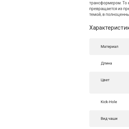
трансформером. То 
превращается из пр
темой, в полноценн
Характеристи
Материал
Длина
Цвет
Kick-Hole
Вид чаши