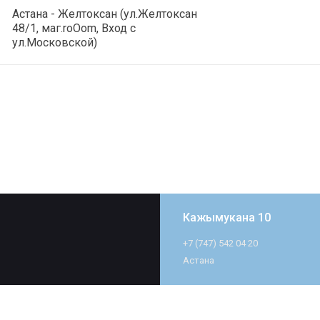
Астана - Желтоксан (ул.Желтоксан
48/1, маг.roOom, Вход с
ул.Московской)
Кажымукана 10
+7 (747) 542 04 20
Астана