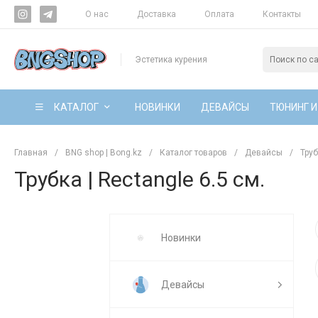
О нас
Доставка
Оплата
Контакты
Эстетика курения
КАТАЛОГ
НОВИНКИ
ДЕВАЙСЫ
ТЮНИНГ И
Главная
/
BNG shop | Bong.kz
/
Каталог товаров
/
Девайсы
/
Тру
Трубка | Rectangle 6.5 см.
Новинки
Девайсы