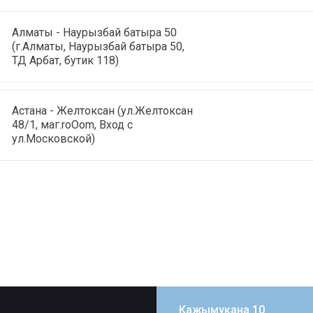
Алматы - Наурызбай батыра 50
(г.Алматы, Наурызбай батыра 50,
ТД Арбат, бутик 118)
Астана - Желтоксан (ул.Желтоксан
48/1, маг.roOom, Вход с
ул.Московской)
Кажымукана 10