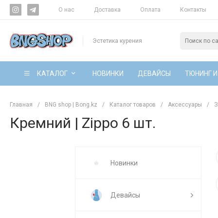
О нас
Доставка
Оплата
Контакты
Эстетика курения
КАТАЛОГ
НОВИНКИ
ДЕВАЙСЫ
ТЮНИНГ И
Главная
/
BNG shop | Bong.kz
/
Каталог товаров
/
Аксессуары
/
З
Кремний | Zippo 6 шт.
Новинки
Девайсы