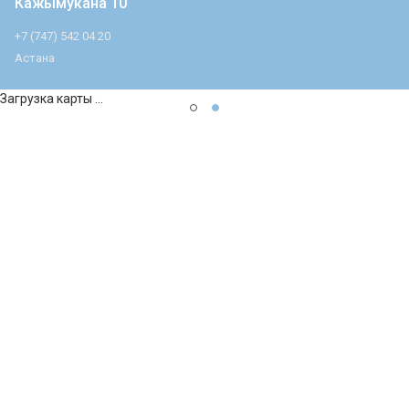
Кажымукана 10
+7 (747) 542 04 20
Астана
Загрузка карты ...