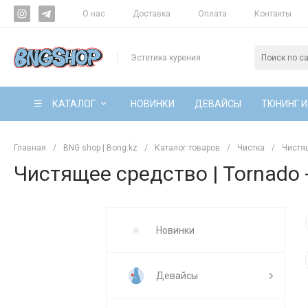
О нас
Доставка
Оплата
Контакты
Эстетика курения
КАТАЛОГ
НОВИНКИ
ДЕВАЙСЫ
ТЮНИНГ И
Главная
/
BNG shop | Bong.kz
/
Каталог товаров
/
Чистка
/
Чистя
Чистящее средство | Tornado -
Новинки
Девайсы