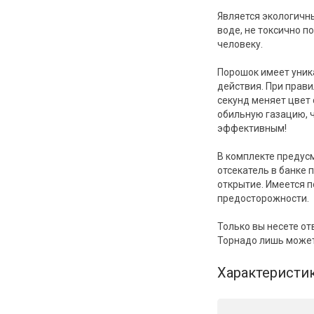
Является экологичн
воде, не токсично п
человеку.
Порошок имеет уник
действия. При прав
секунд меняет цвет 
обильную газацию, 
эффективным!
В комплекте предус
отсекатель в банке
открытие. Имеется 
предосторожности.
Только вы несете от
Торнадо лишь может
Характеристи