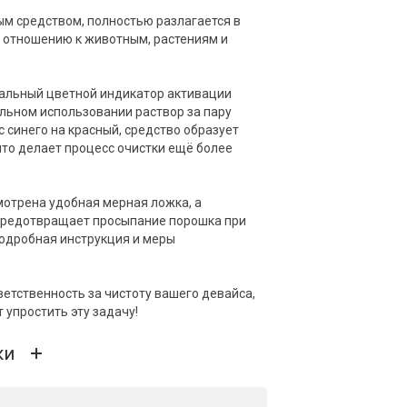
ым средством, полностью разлагается в
о отношению к животным, растениям и
альный цветной индикатор активации
ильном использовании раствор за пару
с синего на красный, средство образует
что делает процесс очистки ещё более
мотрена удобная мерная ложка, а
 предотвращает просыпание порошка при
подробная инструкция и меры
ветственность за чистоту вашего девайса,
 упростить эту задачу!
ки