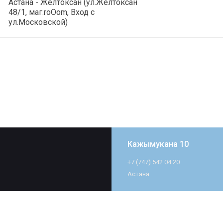
Астана - Желтоксан (ул.Желтоксан
48/1, маг.roOom, Вход с
ул.Московской)
Кажымукана 10
+7 (747) 542 04 20
Астана