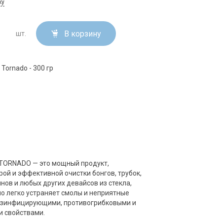
ку
В корзину
шт.
Tornado - 300 гр
TORNADO — это мощный продукт,
ой и эффективной очистки бонгов, трубок,
нов и любых других девайсов из стекла,
но легко устраняет смолы и неприятные
дезинфицирующими, противогрибковыми и
 свойствами.