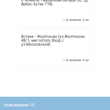
(г.Алматы, Наурызбай батыра 50, ТД
Арбат, бутик 118)
В наличии:
0
шт
Астана - Желтоксан (ул.Желтоксан
48/1, маг.roOom, Вход с
ул.Московской)
В наличии:
0
шт
Кажымукана 10