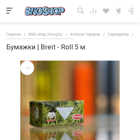
Главная
/
BNG shop | Bong.kz
/
Каталог товаров
/
Самокрутки
/
Б
Бумажки | Breit - Roll 5 м.