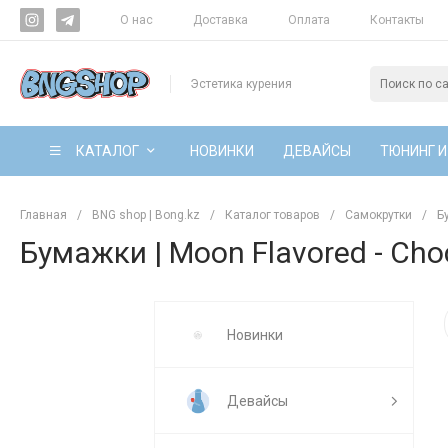
О нас
Доставка
Оплата
Контакты
Эстетика курения
КАТАЛОГ
НОВИНКИ
ДЕВАЙСЫ
ТЮНИНГ И
Главная
/
BNG shop | Bong.kz
/
Каталог товаров
/
Самокрутки
/
Б
Бумажки | Moon Flavored - Cho
Новинки
Девайсы