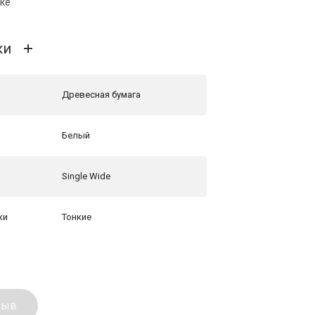
вке
ки
Древесная бумага
Белый
Single Wide
ки
Тонкие
зыв