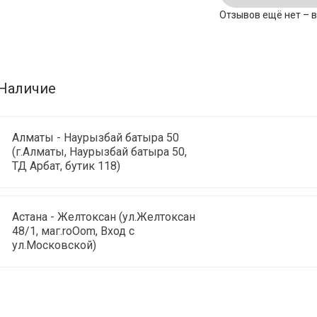
Отзывов ещё нет – 
Наличие
Алматы - Наурызбай батыра 50
(г.Алматы, Наурызбай батыра 50,
ТД Арбат, бутик 118)
Астана - Желтоксан (ул.Желтоксан
48/1, маг.roOom, Вход с
ул.Московской)