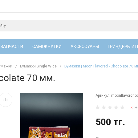
 ЗАПЧАСТИ
САМОКРУТКИ
АКСЕССУАРЫ
ГРИНДЕРЫ И 
умажки
/
Бумажки Single Wide
/
Бумажки | Moon Flavored - Chocolate 70 м
colate 70 мм.
Артикул:
moonflavorcho
Н
500 тг.