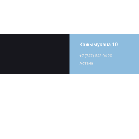
Кажымукана 10
+7 (747) 542 04 20
Астана