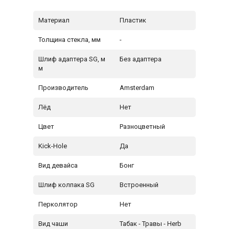
Материал
Пластик
Толщина стекла, мм
-
Шлиф адаптера SG, м
Без адаптера
м
Производитель
Amsterdam
Лёд
Нет
Цвет
Разноцветный
Kick-Hole
Да
Вид девайса
Бонг
Шлиф колпака SG
Встроенный
Перколятор
Нет
Вид чаши
Табак - Травы - Herb