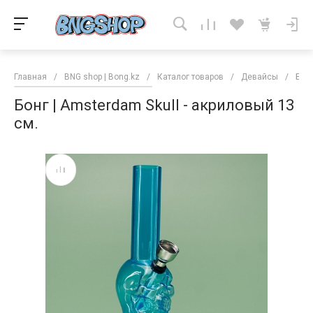
Главная
/
BNG shop | Bong.kz
/
Каталог товаров
/
Девайсы
/
Бон
Бонг | Amsterdam Skull - акриловый 13
см.