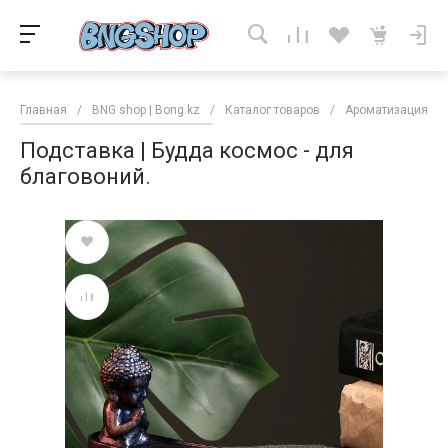
Главная
/
BNG shop | Bong.kz
/
Каталог товаров
/
Ароматизация
/
Подставка | Будда космос - для
благовоний.