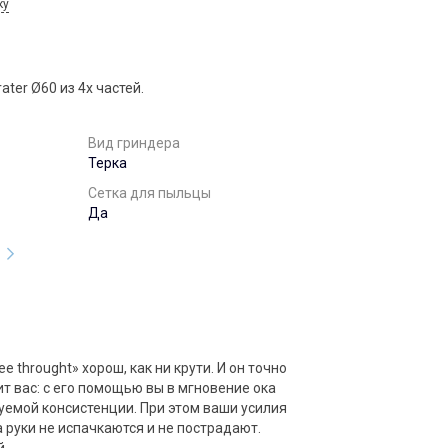
ку
rater Ø60 из 4х частей.
Вид гриндера
Терка
Сетка для пыльцы
Да
ee throught» хорош, как ни крути. И он точно
т вас: с его помощью вы в мгновение ока
уемой консистенции. При этом ваши усилия
 руки не испачкаются и не пострадают.
й