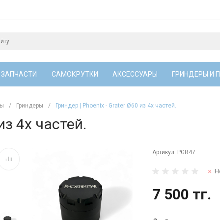
 ЗАПЧАСТИ
САМОКРУТКИ
АКСЕССУАРЫ
ГРИНДЕРЫ И 
сы
/
Гриндеры
/
Гриндер | Phoenix - Grater Ø60 из 4х частей.
из 4х частей.
Артикул:
PGR47
Н
7 500 тг.