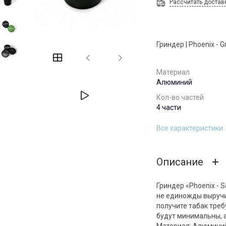
Рассчитать достав
Гриндер | Phoenix - G
Материал
Алюминий
Кол-во частей
4 части
Все характеристики
Описание
Гриндер «Phoenix - S
не единожды выручи
получите табак треб
будут минимальны, а
Материал: Алюмини