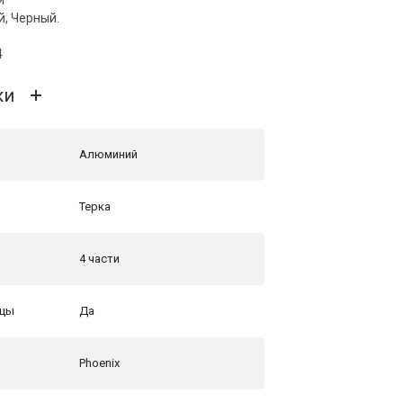
й, Черный.
4
ки
Алюминий
Терка
4 части
ьцы
Да
ь
Phoenix