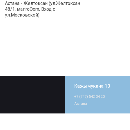
Астана - Желтоксан (ул.Желтоксан
48/1, маг.roOom, Вход с
ул.Московской)
Кажымукана 10
+7 (747) 542 04 20
Астана