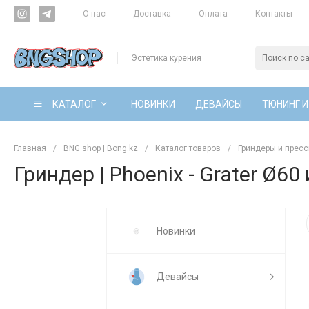
О нас
Доставка
Оплата
Контакты
Эстетика курения
КАТАЛОГ
НОВИНКИ
ДЕВАЙСЫ
ТЮНИНГ И
Главная
/
BNG shop | Bong.kz
/
Каталог товаров
/
Гриндеры и прес
Гриндер | Phoenix - Grater Ø60 
Новинки
Девайсы