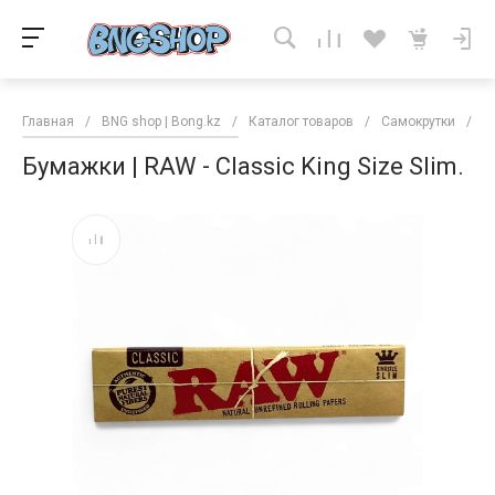
Главная
/
BNG shop | Bong.kz
/
Каталог товаров
/
Самокрутки
/
Б
Бумажки | RAW - Classic King Size Slim.