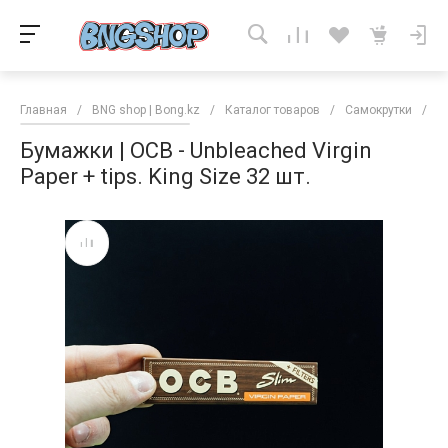
Главная
/
BNG shop | Bong.kz
/
Каталог товаров
/
Самокрутки
/
Б
Бумажки | OCB - Unbleached Virgin
Paper + tips. King Size 32 шт.